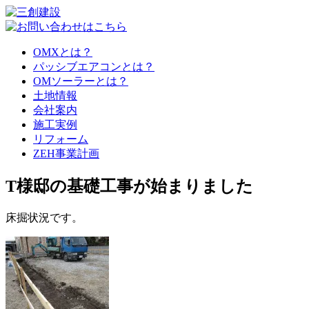
OMXとは？
パッシブエアコンとは？
OMソーラーとは？
土地情報
会社案内
施工実例
リフォーム
ZEH事業計画
T様邸の基礎工事が始まりました
床掘状況です。