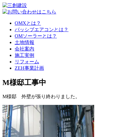
OMXとは？
パッシブエアコンとは？
OMソーラーとは？
土地情報
会社案内
施工実例
リフォーム
ZEH事業計画
M様邸工事中
M様邸 外壁が張り終わりました。