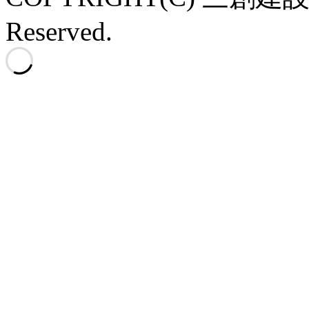
Reserved.