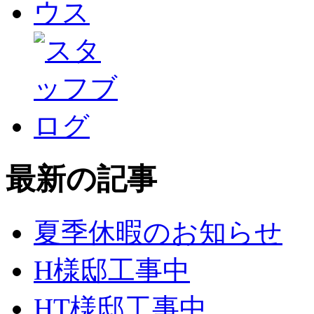
最新の記事
夏季休暇のお知らせ
H様邸工事中
HT様邸工事中